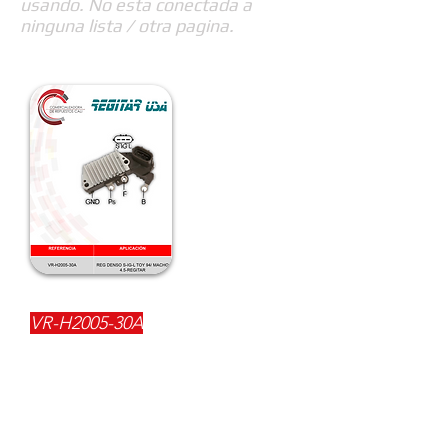
usando. No esta conectada a
ninguna lista / otra pagina.
REFERENCIA:
VR-H2005-30A
DESCRIPCIÓN:
$