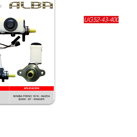
REFERENCIA:
UG52-43-400
DESCRIPCIÓN:
$
186400