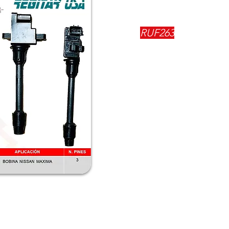
REFERENCIA:
RUF263
DESCRIPCIÓN:
$
71600