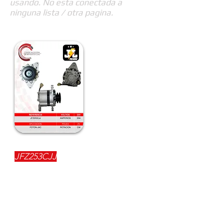
usando. No esta conectada a
ninguna lista / otra pagina.
REFERENCIA:
JFZ253CJJ
DESCRIPCIÓN:
$