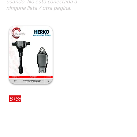
usando. No esta conectada a
ninguna lista / otra pagina.
REFERENCIA:
B186
DESCRIPCIÓN:
$