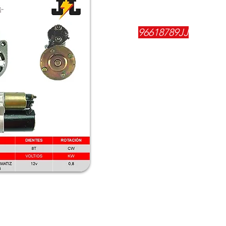
REFERENCIA:
96618789JJ
DESCRIPCIÓN:
$
164600