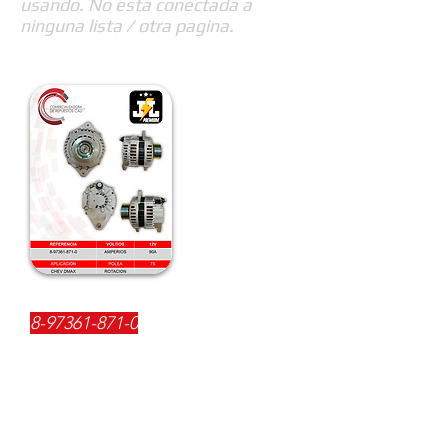
usando. No esta conectada a
ninguna lista / otra pagina.
REFERENCIA:
8-97361-871-0
DESCRIPCIÓN:
$