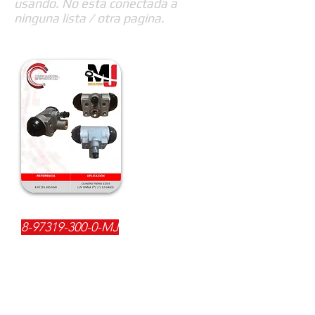
usando. No esta conectada a
ninguna lista / otra pagina.
REFERENCIA:
8-97319-300-0
-MJ
DESCRIPCIÓN:
$