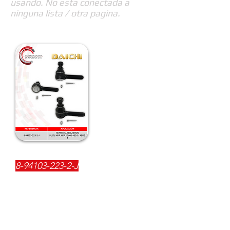
usando. No esta conectada a
ninguna lista / otra pagina.
REFERENCIA:
8-94103-223-2
-J
DESCRIPCIÓN:
$