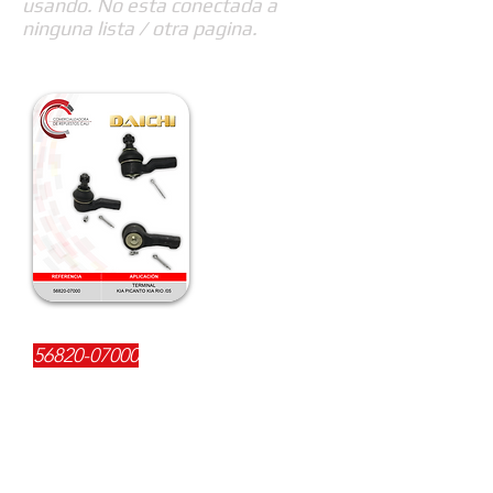
usando. No esta conectada a
ninguna lista / otra pagina.
REFERENCIA:
56820-07000
DESCRIPCIÓN:
$