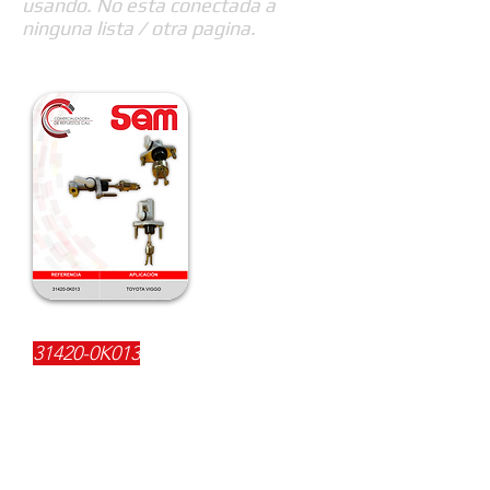
usando. No esta conectada a
ninguna lista / otra pagina.
REFERENCIA:
31420-0K013
DESCRIPCIÓN:
$