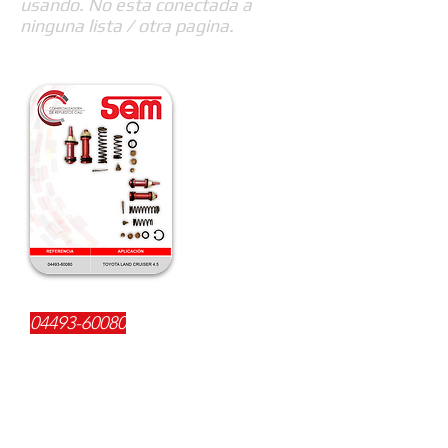
usando. No esta conectada a
ninguna lista / otra pagina.
REFERENCIA:
04493-60080
DESCRIPCIÓN:
$